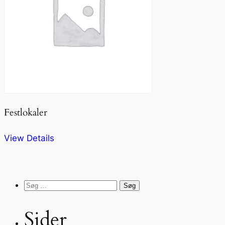
Festlokaler
View Details
Søg
efter:
Sider